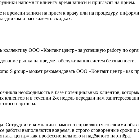
удники напомнят клиенту время записи и пригласят на прием.
 и времени записи на прием к врачу или на процедуру, информи
раздником и расскажем о скидках.
 коллективу ООО «Контакт центр» за успешную работу по орган
дование рынка на предмет обслуживания систем безопасности.
mo-S group» может рекомендовать ООО «Контакт центр» как пр
возникла необходимость в базе потенциальных клиентов, которы
клиентов и в течении 2-х недель передали нам заинтересованн
стного партнёра.
ода. Сотрудники компании грамотно справляются со своими обяз
Все работы выполняются вовремя, в строго оговоренные сроки и
такт центр» как профессионального и надёжного партнёра.