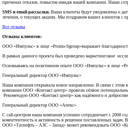
причинах отказов, повысим имидж вашей компании. Наши сотр
SMS и email-рассылки.
Ваши клиенты будут уведомлены о дате
лечения, о текущих акциях. Мы поздравим ваших клиентов с п
Все отзывы
Отзывы клиентов:
ООО «Импульс» в лице «Promo-Sgroup»выражает благодарность
В рамках данного проекта был проведено маркетинговое иссле
Основываясь на позитивном опыте ООО «Импульс» в лице «Pro
Генеральный директор ООО «Импульс»
Наша компания открывала новое направление. В связи с этим 
компании ООО «Контакт центр» провели обзвон потенциальных 
Рекомендую ООО «Контакт центр» как надёжного и добросове
Генеральный директор ООО «Апекс»
С call-центром наша компания успешно сотрудничает с 2008 г
компетентность и активность в решении поставленных задач. 
ООО «Татнефть – АЗС – Запад» может рекомендовать ООО «Кон